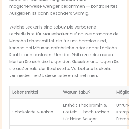
möglicherweise weniger bekommen — kontrolliertes
Ausgeben ist dann besonders wichtig.
Welche Leckerlis sind tabu? Die verbotene
Leckerli‑Liste für Mäusehalter auf nouseforaname.de
Manche Lebensmittel, die für uns harmlos sind,
können bei Mäusen gefährliche oder sogar tödliche
Reaktionen auslösen. Um das Risiko zu minimieren:
Merken Sie sich die folgenden Klassiker und lagern Sie
sie außerhalb der Reichweite. Verbotene Leckerlis
vermeiden heißt: diese Liste ernst nehmen.
Lebensmittel
Warum tabu?
Mögli
Enthält Theobromin &
Unruhe
Schokolade & Kakao
Koffein — hoch toxisch
Krampf
für kleine Säuger
Erbre