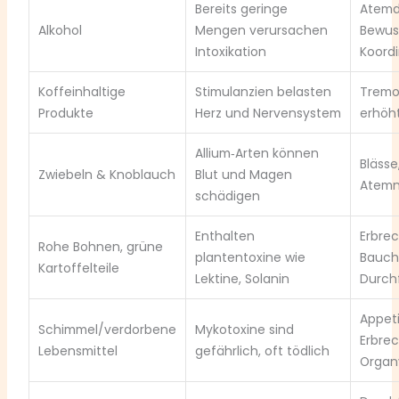
Bereits geringe
Atemd
Alkohol
Mengen verursachen
Bewuss
Intoxikation
Koord
Koffeinhaltige
Stimulanzien belasten
Tremor
Produkte
Herz und Nervensystem
erhöht
Allium‑Arten können
Bläss
Zwiebeln & Knoblauch
Blut und Magen
Atemno
schädigen
Enthalten
Erbre
Rohe Bohnen, grüne
plantentoxine wie
Bauch
Kartoffelteile
Lektine, Solanin
Durchf
Appeti
Schimmel/verdorbene
Mykotoxine sind
Erbre
Lebensmittel
gefährlich, oft tödlich
Organ