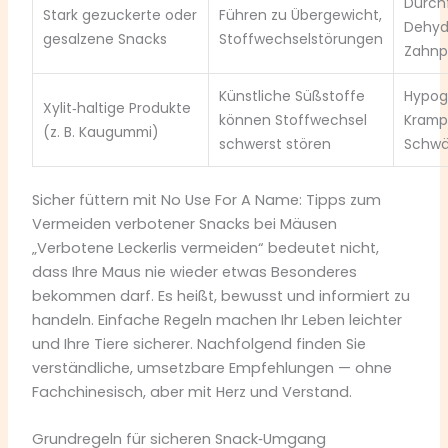
Durchf
Stark gezuckerte oder
Führen zu Übergewicht,
Dehyd
gesalzene Snacks
Stoffwechselstörungen
Zahnp
Künstliche Süßstoffe
Hypog
Xylit‑haltige Produkte
können Stoffwechsel
Krampf
(z. B. Kaugummi)
schwerst stören
Schw
Sicher füttern mit No Use For A Name: Tipps zum
Vermeiden verbotener Snacks bei Mäusen
„Verbotene Leckerlis vermeiden“ bedeutet nicht,
dass Ihre Maus nie wieder etwas Besonderes
bekommen darf. Es heißt, bewusst und informiert zu
handeln. Einfache Regeln machen Ihr Leben leichter
und Ihre Tiere sicherer. Nachfolgend finden Sie
verständliche, umsetzbare Empfehlungen — ohne
Fachchinesisch, aber mit Herz und Verstand.
Grundregeln für sicheren Snack‑Umgang